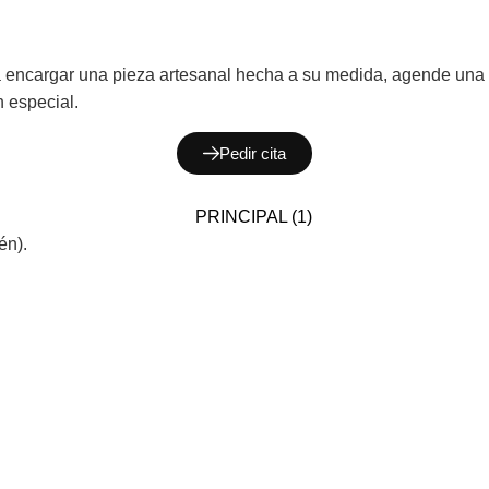
ncargar una pieza artesanal hecha a su medida, agende una ci
n especial.
Pedir cita
én).