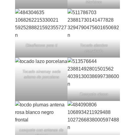
Madrinas
Diseñamos para ti
Tocado alambre
esmaltado
Tocado sinamay seda
adorno de porcelana
Casquete abaca
casquete con antenas de