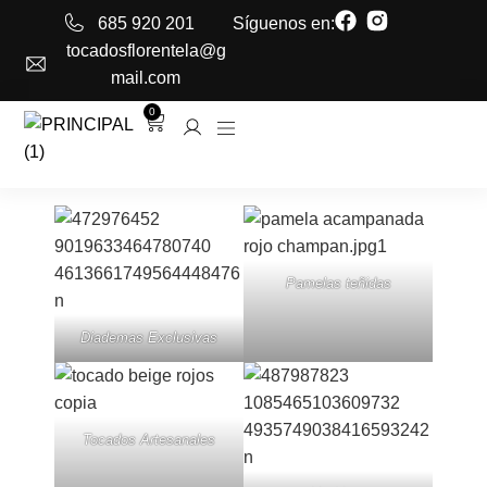
685 920 201
Síguenos en:
tocadosflorentela@g
mail.com
0
Pamelas teñidas
Diademas Exclusivas
Tocados Artesanales