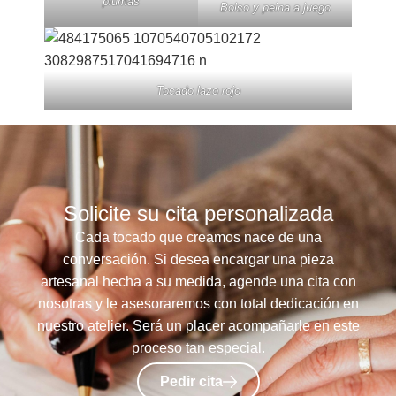
plumas
Bolso y peina a juego
Tocado lazo rojo
Solicite su cita personalizada
Cada tocado que creamos nace de una
conversación. Si desea encargar una pieza
artesanal hecha a su medida, agende una cita con
nosotras y le asesoraremos con total dedicación en
nuestro atelier. Será un placer acompañarle en este
proceso tan especial.
Pedir cita